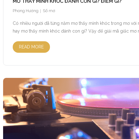
MƠ THẤY MÌNH KHÓC ĐÁNH CON GÌ? ĐIỀM GÌ?
Phong Hương
Sổ mơ
Có nhiều người đã từng nằm mơ thấy mình khóc trong mơ với n
hay mơ thấy mình khóc đánh con gì? Vậy để giải mã giấc mơ nà
READ MORE