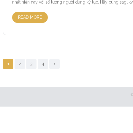
nhất hiện nay với số lượng người dùng kỷ lục. Hãy cùng saglikvi
READ MORE
1
2
3
4
©