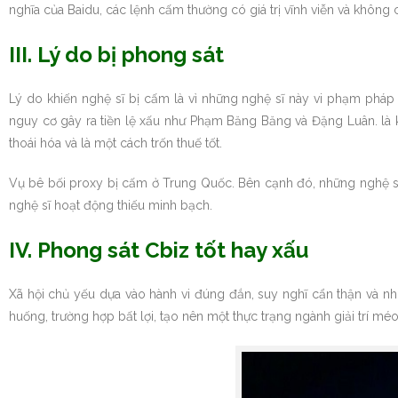
nghĩa của Baidu, các lệnh cấm thường có giá trị vĩnh viễn và không 
III. Lý do bị phong sát
Lý do khiến nghệ sĩ bị cấm là vì những nghệ sĩ này vi phạm pháp
nguy cơ gây ra tiền lệ xấu như Phạm Băng Băng và Đặng Luân. là kẻ 
thoái hóa và là một cách trốn thuế tốt.
Vụ bê bối proxy bị cấm ở Trung Quốc. Bên cạnh đó, những nghệ sĩ 
nghệ sĩ hoạt động thiếu minh bạch.
IV. Phong sát Cbiz tốt hay xấu
Xã hội chủ yếu dựa vào hành vi đúng đắn, suy nghĩ cẩn thận và nh
huống, trường hợp bất lợi, tạo nên một thực trạng ngành giải trí méo