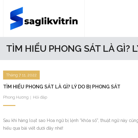
Skip
to
content
Trang chủ
TÌM HIỂU PHONG SÁT LÀ GÌ? 
Bóng đá
Du lịch
Tháng 7 11, 2022
TÌM HIỂU PHONG SÁT LÀ GÌ? LÝ DO BỊ PHONG SÁT
Hỏi đáp
Phong Hương
Hỏi đáp
Sổ mơ
Tiểu sử
Sau khi hàng loạt sao Hoa ngữ bị lệnh “khóa sổ”, thuật ngữ này cũng
hiểu qua bài viết dưới đây nhé!
Tin tức