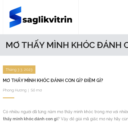
Skip
to
content
Trang chủ
MƠ THẤY MÌNH KHÓC ĐÁNH CO
Bóng đá
Du lịch
Tháng 3 3, 2023
MƠ THẤY MÌNH KHÓC ĐÁNH CON GÌ? ĐIỀM GÌ?
Hỏi đáp
Phong Hương
Sổ mơ
Sổ mơ
Tiểu sử
Có nhiều người đã từng nằm mơ thấy mình khóc trong mơ với nhiề
thấy mình khóc đánh con gì
? Vậy để giải mã giấc mơ này hãy c
Tin tức